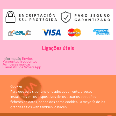
Ligações úteis
Informação
Envios
Perguntas frequentes
As nossas marcas
Canal VIP de WhatsApp
Cookies
Para que este sitio funcione adecuadamente, a veces
instalamos en los dispositivos de los usuarios pequeños
ficheros de datos, conocidos como cookies. La mayoría de los
grandes sitios web también lo hacen.