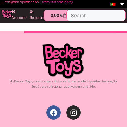
Envio grátis a partir de 65 €
(consultar condições)
0,00
€
Acceder
Registro
Ver tudo
Barbie
Bonecas de coleção
Presentes baratos
Disney
Na Becker Toys, somos especialistas em bonecas e brinquedos de coleção.
Se dá para colecionar, aqui vais encontrá-lo.