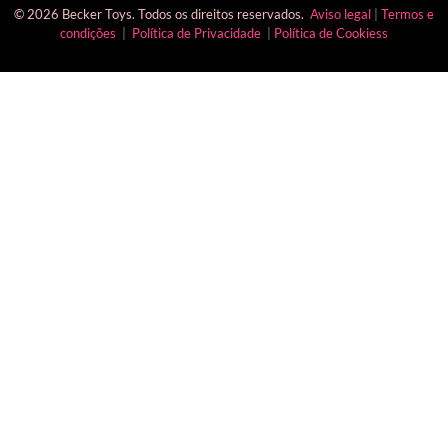
© 2026 Becker Toys. Todos os direitos reservados.
Aviso legal
|
Termos e
condições
|
Política de Privacidade
|
Política de Cookiess