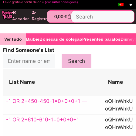
Envio grátis a partir de 65 €
(consultar condições)
0,00
€
Acceder
Registro
Ver tudo
Barbie
Bonecas de coleção
Presentes baratos
Disney
Find Someone's List
List Name
Name
-1 OR 2+450-450-1=0+0+0+1 —
oQHnWnkU
oQHnWnkU
-1 OR 2+610-610-1=0+0+0+1
oQHnWnkU
oQHnWnkU