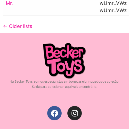
Mr.
wUmrLVWz
wUmrLVWz
←
Older lists
Na Becker Toys, somos especialistas em bonecas e brinquedos de coleção.
Se dá para colecionar, aqui vais encontrá-lo.