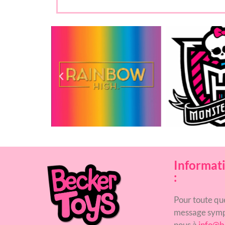
Informati
:
Pour toute qu
message symp
nous à
info@b