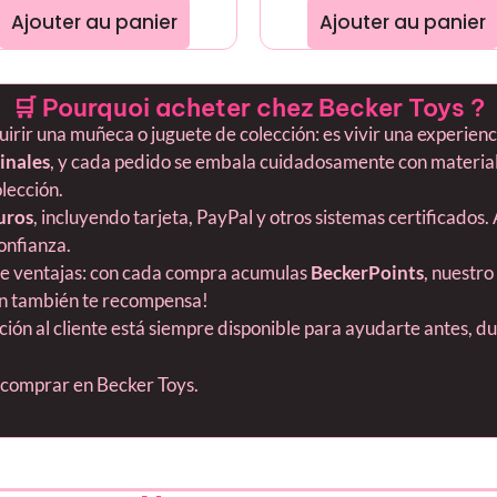
Ajouter au panier
Ajouter au panier
🛒 Pourquoi acheter chez Becker Toys ?
ir una muñeca o juguete de colección: es vivir una experiencia
inales
, y cada pedido se embala cuidadosamente con material
olección.
uros
, incluyendo tarjeta, PayPal y otros sistemas certificados.
onfianza.
ne ventajas: con cada compra acumulas
BeckerPoints
, nuestro
ión también te recompensa!
nción al cliente está siempre disponible para ayudarte antes, 
s comprar en Becker Toys.