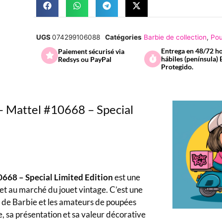
UGS
074299106088
Catégories
Barbie de collection
,
Pou
Entrega en 48/72 h
Paiement sécurisé via
hábiles (península) 
Redsys ou PayPal
Protegido.
– Mattel #10668 – Special
668 – Special Limited Edition
est une
et au marché du jouet vintage. C’est une
ns de Barbie et les amateurs de poupées
, sa présentation et sa valeur décorative