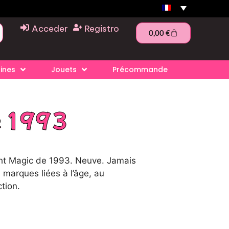
Acceder
Registro
0,00
€
rines
Jouets
Précommande
e 1993
ght Magic de 1993. Neuve. Jamais
 marques liées à l’âge, au
tion.