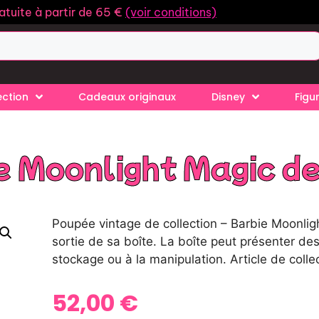
ratuite à partir de 65 €
(voir conditions)
ection
Cadeaux originaux
Disney
Figu
e Moonlight Magic d
Poupée vintage de collection – Barbie Moonli
sortie de sa boîte. La boîte peut présenter des
stockage ou à la manipulation. Article de collec
52,00
€