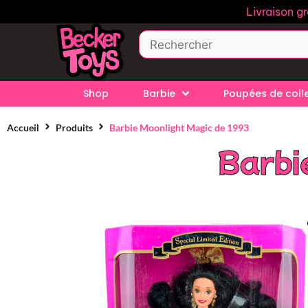
Livraison g
Shop
Barbie
Poupées de coll
Accueil
Produits
Barbie Moonlight Magic de 1993
Barbi