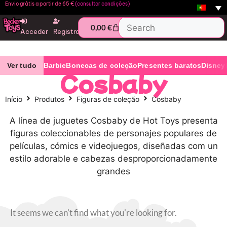
Envio grátis a partir de 65 €
(consultar condições)
0,00
€
Acceder
Registro
Ver tudo
Barbie
Bonecas de coleção
Presentes baratos
Disney
Cosbaby
Início
Produtos
Figuras de coleção
Cosbaby
A línea de juguetes Cosbaby de Hot Toys presenta
figuras coleccionables de personajes populares de
películas, cómics e videojuegos, diseñadas com un
estilo adorable e cabezas desproporcionadamente
grandes
It seems we can't find what you're looking for.