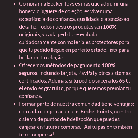
Comprar na Becker Toys es más que adquirir una
boneca o juguete de coleção: es viver uma
experiência de confiança, qualidade e atenção ao
detalhe. Todos nuestros produtos son
100%
originais
, y cada pedido se embala
cuidadosamente con materiales protectores para
que tu pedido llegue en perfeito estado, lista para
brillar en tu coleção.
Ofrecemos
métodos de pagamento 100%
seguros
, incluindo tarjeta, PayPal y otros sistemas
certificados. Además, si tu pedido supera los
65 €
,
el
envio es gratuito
, porque queremos premiar tu
confianza.
Formar parte de nuestra comunidad tiene ventajas:
con cada compra acumulas
BeckerPoints
, nuestro
sistema de puntos de fidelización que puedes
canjear en futuras compras. ¡Así tu pasión también
te recompensa!