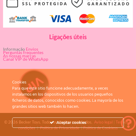
Ligações úteis
Informação
Envios
Perguntas frequentes
As nossas marcas
Canal VIP de WhatsApp
Cookies
Para que este sitio funcione adecuadamente, a veces
instalamos en los dispositivos de los usuarios pequeños
ficheros de datos, conocidos como cookies. La mayoría de los
grandes sitios web también lo hacen.
© 2026 Becker Toys. Todos os direitos reservados.
Aviso legal
|
Termos e
Aceptar cookies
condições
|
Política de Privacidade
|
Política de Cookiess