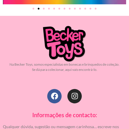
Na Becker Toys, somos especialistas em bonecas e brinquedos de coleção.
Se dá para colecionar, aqui vais encontrá-lo.
Informações de contacto:
Qualquer dúvida, sugestão ou mensagem carinhosa… escreve-nos