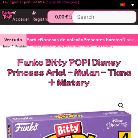
Envio grátis a partir de 65 €
(consultar condições)
0,00
€
Acceder
Registro
Ver tudo
Barbie
Bonecas de coleção
Presentes baratos
Disney
Início
Produtos
Funko Bitty POP! Disney Princess Ariel – Mulan – Tiana + Mistery
Funko Bitty POP! Disney
Princess Ariel – Mulan – Tiana
+ Mistery