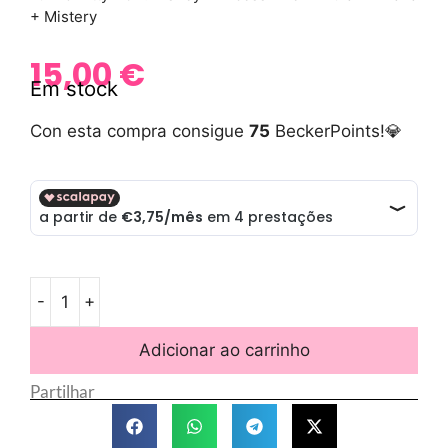
+ Mistery
15,00
€
Em stock
Con esta compra consigue
75
BeckerPoints!💎
-
+
Adicionar ao carrinho
Partilhar