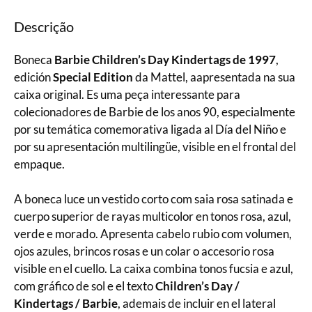
Descrição
Boneca
Barbie Children’s Day Kindertags de 1997
,
edición
Special Edition
da Mattel, aapresentada na sua
caixa original. Es uma peça interessante para
colecionadores de Barbie de los anos 90, especialmente
por su temática comemorativa ligada al Día del Niño e
por su apresentación multilingüe, visible en el frontal del
empaque.
A boneca luce un vestido corto com saia rosa satinada e
cuerpo superior de rayas multicolor en tonos rosa, azul,
verde e morado. Apresenta cabelo rubio com volumen,
ojos azules, brincos rosas e un colar o accesorio rosa
visible en el cuello. La caixa combina tonos fucsia e azul,
com gráfico de sol e el texto
Children’s Day /
Kindertags / Barbie
, ademais de incluir en el lateral