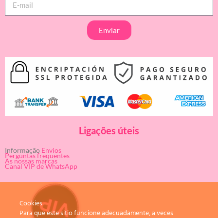
Enviar
Ligações úteis
Informação
Envios
Perguntas frequentes
As nossas marcas
Canal VIP de WhatsApp
Cookies
Para que este sitio funcione adecuadamente, a veces