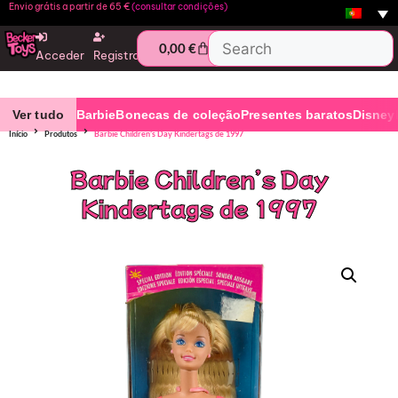
Envio grátis a partir de 65 €
(consultar condições)
0,00
€
Acceder
Registro
Ver tudo
Barbie
Bonecas de coleção
Presentes baratos
Disney
Início
Produtos
Barbie Children’s Day Kindertags de 1997
Barbie Children’s Day
Kindertags de 1997