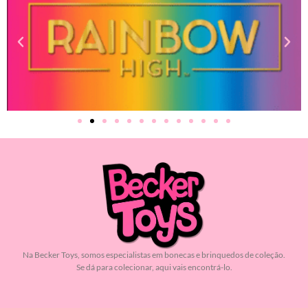
Na Becker Toys, somos especialistas em bonecas e brinquedos de coleção.
Se dá para colecionar, aqui vais encontrá-lo.