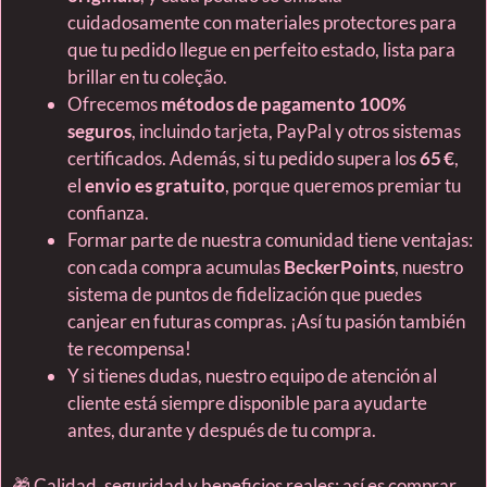
cuidadosamente con materiales protectores para
que tu pedido llegue en perfeito estado, lista para
brillar en tu coleção.
Ofrecemos
métodos de pagamento 100%
seguros
, incluindo tarjeta, PayPal y otros sistemas
certificados. Además, si tu pedido supera los
65 €
,
el
envio es gratuito
, porque queremos premiar tu
confianza.
Formar parte de nuestra comunidad tiene ventajas:
con cada compra acumulas
BeckerPoints
, nuestro
sistema de puntos de fidelización que puedes
canjear en futuras compras. ¡Así tu pasión también
te recompensa!
Y si tienes dudas, nuestro equipo de atención al
cliente está siempre disponible para ayudarte
antes, durante y después de tu compra.
🎁 Calidad, seguridad y beneficios reales: así es comprar