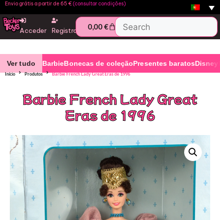
Envio grátis a partir de 65 €
(consultar condições)
0,00
€
Acceder
Registro
Ver tudo
Barbie
Bonecas de coleção
Presentes baratos
Disney
Início
Produtos
Barbie French Lady Great Eras de 1996
Barbie French Lady Great
Eras de 1996