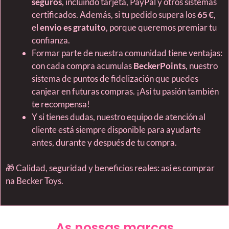
seguros
, incluindo tarjeta, PayPal y otros sistemas
certificados. Además, si tu pedido supera los
65 €
,
el
envio es gratuito
, porque queremos premiar tu
confianza.
Formar parte de nuestra comunidad tiene ventajas:
con cada compra acumulas
BeckerPoints
, nuestro
sistema de puntos de fidelización que puedes
canjear en futuras compras. ¡Así tu pasión también
te recompensa!
Y si tienes dudas, nuestro equipo de atención al
cliente está siempre disponible para ayudarte
antes, durante y después de tu compra.
🎁 Calidad, seguridad y beneficios reales: así es comprar
na Becker Toys.
As nossas marcas