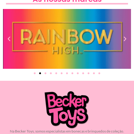
Na Becker Toys, somos especialistas em bonecas e brinquedos de coleção.