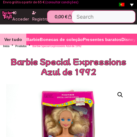
Envio grátis a partir de 65 €
(consultar condições)
0,00
€
Acceder
Registro
Ver tudo
Barbie
Bonecas de coleção
Presentes baratos
Disney
Início
Produtos
Barbie Special Expressions Azul de 1992
Barbie Special Expressions
Azul de 1992