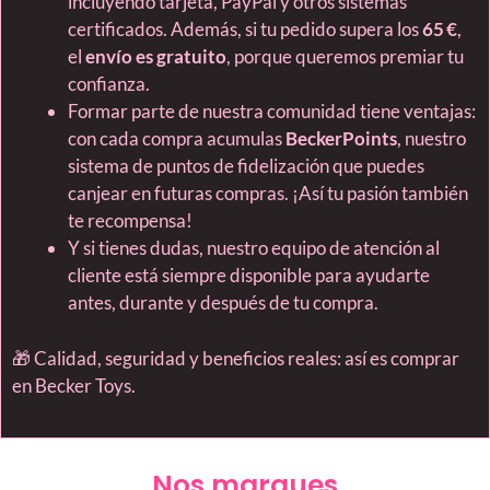
incluyendo tarjeta, PayPal y otros sistemas
certificados. Además, si tu pedido supera los
65 €
,
el
envío es gratuito
, porque queremos premiar tu
confianza.
Formar parte de nuestra comunidad tiene ventajas:
con cada compra acumulas
BeckerPoints
, nuestro
sistema de puntos de fidelización que puedes
canjear en futuras compras. ¡Así tu pasión también
te recompensa!
Y si tienes dudas, nuestro equipo de atención al
cliente está siempre disponible para ayudarte
antes, durante y después de tu compra.
🎁 Calidad, seguridad y beneficios reales: así es comprar
en Becker Toys.
Nos marques