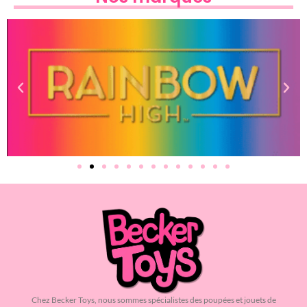
Chez Becker Toys, nous sommes spécialistes des poupées et jouets de