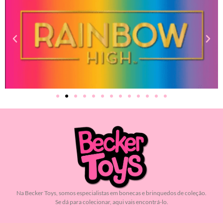
Na Becker Toys, somos especialistas em bonecas e brinquedos de coleção.
Se dá para colecionar, aqui vais encontrá-lo.