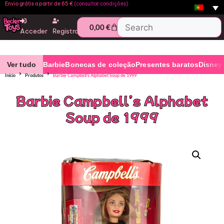
Envio grátis a partir de 65 €
(consultar condições)
0,00
€
Acceder
Registro
Ver tudo
Barbie
Bonecas de coleção
Presentes baratos
Disney
Início
Produtos
Barbie Campbell’s Alphabet Soup de 1999
Barbie Campbell’s Alphabet
Soup de 1999