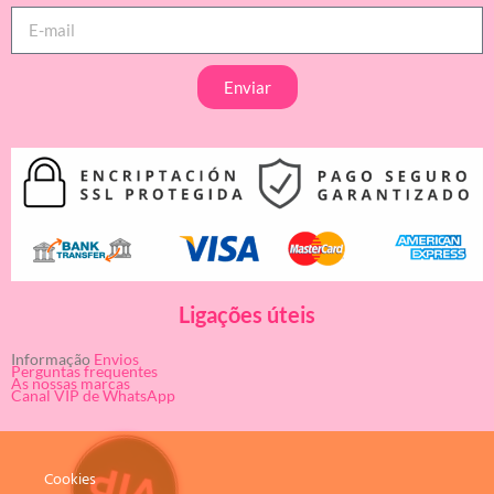
Enviar
Ligações úteis
Informação
Envios
Perguntas frequentes
As nossas marcas
Canal VIP de WhatsApp
Cookies